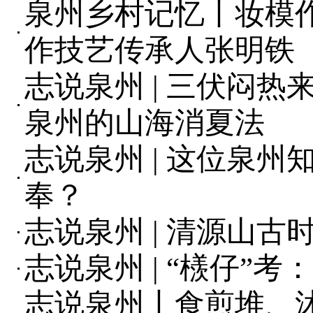
泉州乡村记忆丨妆模作
作技艺传承人张明铁
志说泉州 | 三伏闷
泉州的山海消夏法
志说泉州 | 这位泉
奉？
志说泉州 | 清源山古
志说泉州 | “檨仔”
志说泉州丨食煎堆、