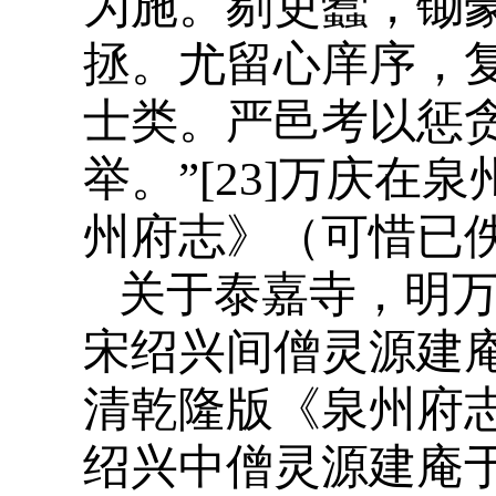
为施。剔吏蠹，锄
拯。尤留心庠序，
士类。严邑考以惩
举。”[23]万庆
州府志》（可惜已
关于泰嘉寺，明万
宋绍兴间僧灵源建庵
清乾隆版《泉州府
绍兴中僧灵源建庵