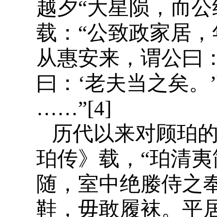
越夕“大星陨，而公
载：“公致政家居
从惠安来，谓公曰：
曰：‘老夫当之矣。
……”[4]
历代以来对顾珀的
珀传》载，“珀清
随，室中绝媵侍之
鞋，毋敢履袜。平