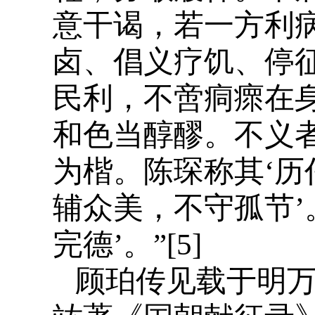
意干谒，若一方利
卤、倡义疗饥、停
民利，不啻痌瘝在
和色当醇醪。不义
为楷。陈琛称其‘
辅众美，不守孤节’
完德’。”[5]
顾珀传见载于明