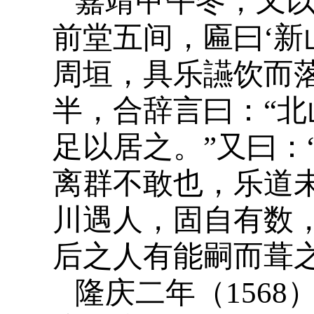
嘉靖甲午冬，又
前堂五间，匾曰‘新
周垣，具乐讌饮而
半，合辞言曰：“
足以居之。”又曰：
离群不敢也，乐道
川遇人，固自有数
后之人有能嗣而葺
隆庆二年（156