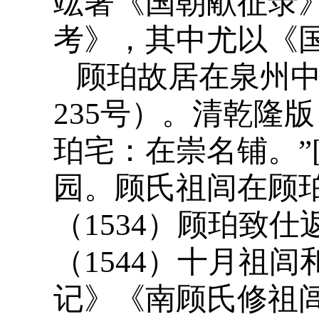
竑著《国朝献征录
考》，其中尤以《
顾珀故居在泉州
235号）。清乾隆
珀宅：在崇名铺。”
园。顾氏祖闾在顾
（1534）顾珀致
（1544）十月祖
记》《南顾氏修祖