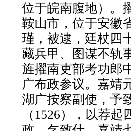
位于皖南腹地）。
鞍山市，位于安徽
瑾，被逮，廷杖四十
藏兵甲、图谋不轨
旌擢南吏部考功郎
广布政参议。嘉靖元
湖广按察副使，予
（1526），以荐
政，乞致仕。嘉靖七