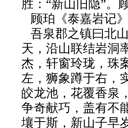
胜：“新山旧隐”。
顾珀《泰嘉岩记》[
吾泉郡之镇曰北
天，沿山联结岩洞
杰，轩窗玲珑，珠
左，狮象蹲于右，
皎龙池，花覆香泉
争奇献巧，盖有不
壤于斯，新山子早