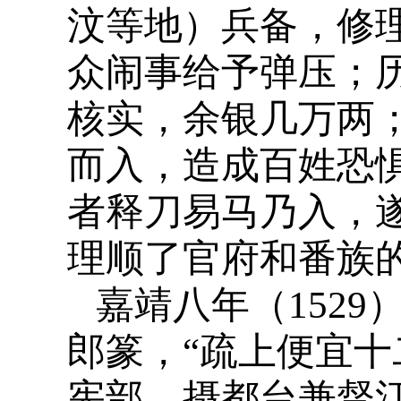
汶等地）兵备，修
众闹事给予弹压；
核实，余银几万两
而入，造成百姓恐
者释刀易马乃入，遂
理顺了官府和番族
嘉靖八年（152
郎篆，“疏上便宜十
宪部，摄都台兼督