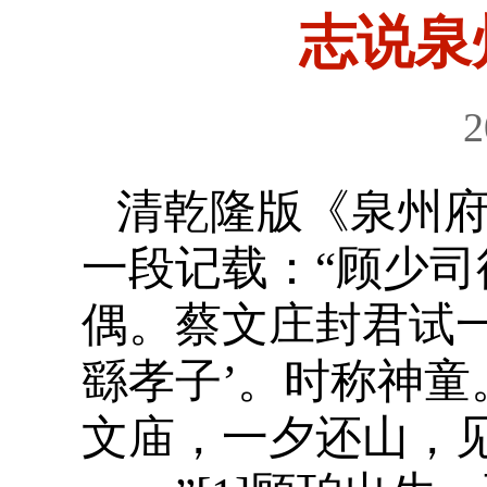
志说泉
2
清乾隆版《泉州
一段记载：“顾少
偶。蔡文庄封君试一
繇孝子’。时称神
文庙，一夕还山，