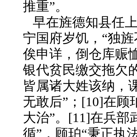
推重”。
早在旌德知县任上
宁国府岁饥，“独旌
俟申详，倒仓库赈
银代贫民缴交拖欠的
皆属诸大姓该纳，
无敢后”；[10]
大治”。[11]在
循”，顾珀“秉正执