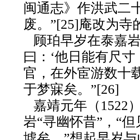
闽通志》作洪武二
废。”[25]庵改
顾珀早岁在泰嘉岩
曰：‘他日能有尺寸
官，在外宦游数十载
于梦寐矣。”[26]
嘉靖元年（152
岩“寻幽怀昔”，“
墟矣。”想起早岁与