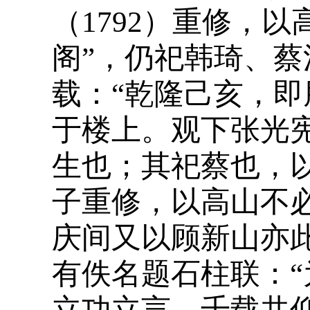
（1792）重修，
阁”，仍祀韩琦、蔡
载：“乾隆己亥，
于楼上。观下张光
生也；其祀蔡也，
子重修，以高山不
庆间又以顾新山亦此
有佚名题石柱联：
立功立言，千载共仰