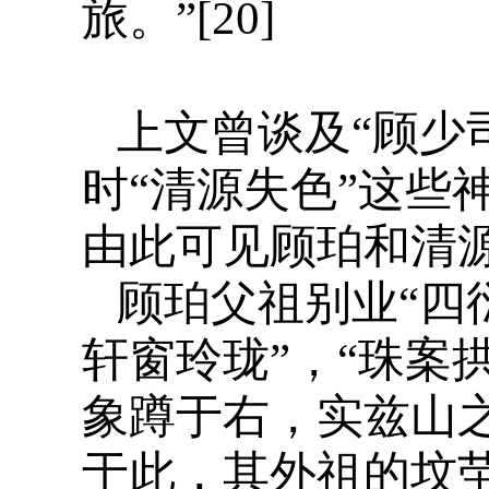
旅。”[20]
上文曾谈及“顾少
时“清源失色”这些
由此可见顾珀和清
顾珀父祖别业“四
轩窗玲珑”，“珠案
象蹲于右，实兹山之
于此，其外祖的坟