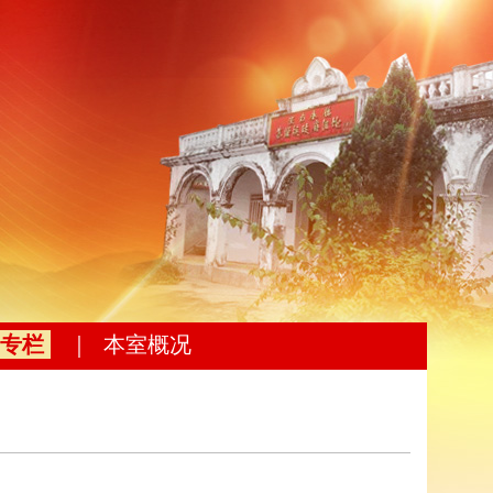
专栏
｜
本室概况