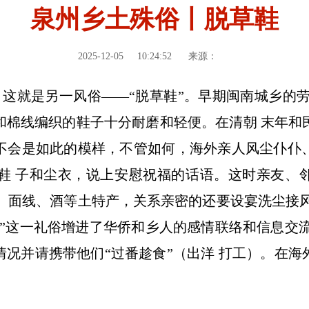
泉州乡土殊俗丨脱草鞋
2025-12-05
10:24:52
来源：
这就是另一风俗——“脱草鞋”。早期闽南城乡的劳
和棉线编织的鞋子十分耐磨和轻便。在清朝 末年和
不会是如此的模样，不管如何，海外亲人风尘仆仆
鞋 子和尘衣，说上安慰祝福的话语。这时亲友、邻
脚、面线、酒等土特产，关系亲密的还要设宴洗尘接
”这一礼俗增进了华侨和乡人的感情联络和信息交
况并请携带他们“过番趁食”（出洋 打工）。在