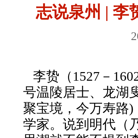
志说泉州 | 
2
李贽（1527－1
号温陵居士、龙湖
聚宝境，今万寿路
学家。说到明代（