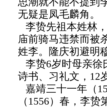
思潮就不能不提到
无疑是凤毛麟角。
李贽先祖本姓林
庙前骑马违禁而被
姓李。隆庆初避明
李贽6岁时母亲徐
诗书、习礼文，12
嘉靖三十一年（1
（1556）春，李