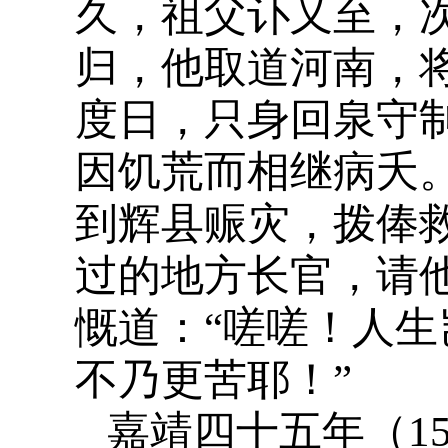
久，祖父讣又至，
归，他取道河南，
度日，只身回泉守
因饥荒而相继病夭
到辉县赈灾，拨俸
过的地方长官，请
慨道：“嗟嗟！人
不乃更苦耶！”
嘉靖四十五年（1