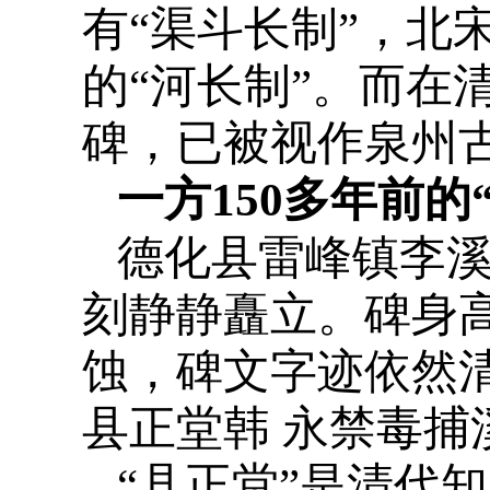
有“渠斗长制”，北
的“河长制”。而在
碑，已被视作泉州古
一方150多年前的
德化县雷峰镇李
刻静静矗立。碑身
蚀，碑文字迹依然
县正堂韩 永禁毒捕
“县正堂”是清代