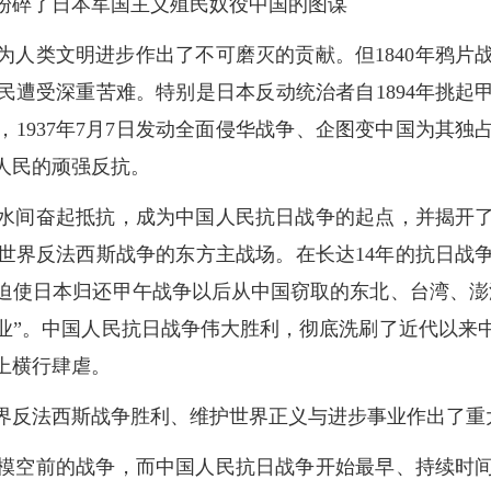
粉碎了日本军国主义殖民奴役中国的图谋
，为人类文明进步作出了不可磨灭的贡献。但1840年鸦
民遭受深重苦难。特别是日本反动统治者自1894年挑起
境，1937年7月7日发动全面侵华战争、企图变中国为其
人民的顽强反抗。
水间奋起抵抗，成为中国人民抗日战争的起点，并揭开
世界反法西斯战争的东方主战场。在长达14年的抗日战
迫使日本归还甲午战争以后从中国窃取的东北、台湾、澎
业”。中国人民抗日战争伟大胜利，彻底洗刷了近代以来
上横行肆虐。
界反法西斯战争胜利、维护世界正义与进步事业作出了重
模空前的战争，而中国人民抗日战争开始最早、持续时