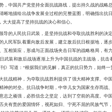
势，中国共产党坚持全面抗战路线，提出持久战的战略
清晰地描绘出战争发展全过程的完整蓝图，明确指出抗
，大大提高了坚持抗战的决心和信心。
领导的人民抗日武装，是坚持抗战和夺取抗战胜利的决
的人民军队着重向敌后发展，建立敌后抗日根据地，逐
、互相策应，形成与正面战场夹击日军的战略格局，有
日武装和敌后战场逐渐上升为中国抗战的主战场，抗击着5
界周刊》写道：“根据我们的见解，真正的抗日势力，始终一
大抗战精神，为夺取抗战胜利提供了强大精神支撑。中
精神的对垒。抗日战争时期，中华儿女为国家生存而战
意志之顽强，必胜信念之坚定，达到了空前的高度。中
匹夫有责的爱国情怀，视死如归、宁死不屈的民族气节