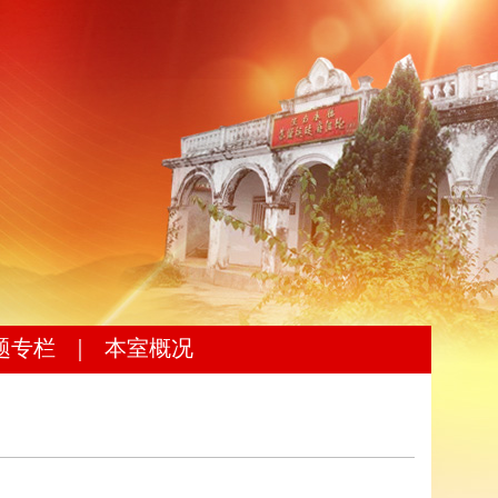
题专栏
｜
本室概况