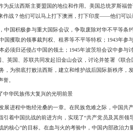
作为反法西斯主要盟国的地位和作用。美国总统罗斯福曾
来作战？他们可以马上打下澳洲，打下印度——他们可以
，中国积极参与重大国际会议，争取废除对华不平等条约，
中国攫取的领事裁判权、租界等不平等特权；1943年参
本必须归还侵占中国的领土；1945年波茨坦会议中参与
美国、英国、苏联共同发起旧金山会议，讨论并签署《联
务，为彻底打败法西斯，建立和维护战后国际新秩序，
声誉。
了中华民族伟大复兴的光明前景
发展进程中饱经沧桑的一章。在民族危难之际，中国共
指引着中国抗战的前进方向，实现了“共产党员及其所领
战的核心”的目标。在血与火的考验中，中国内部政治力