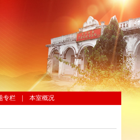
题专栏
｜
本室概况