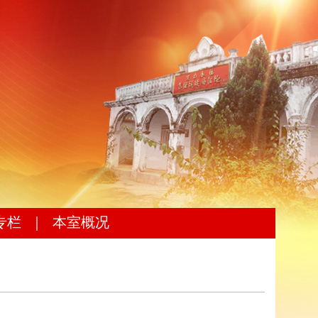
专栏
｜
本室概况