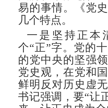
易的事情。《党
几个特点。
一是坚持正本
个“正”字。党的
的党中央的坚强
党史观，在党和
鲜明反对历史虚
书记强调，要“让