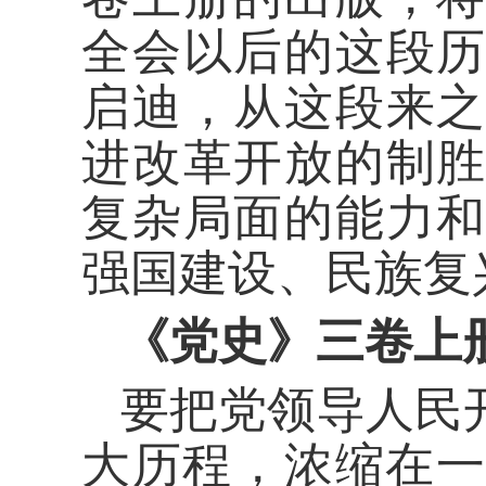
全会以后的这段
启迪，从这段来
进改革开放的制
复杂局面的能力
强国建设、民族复
《党史》三卷上
要把党领导人民
大历程，浓缩在一