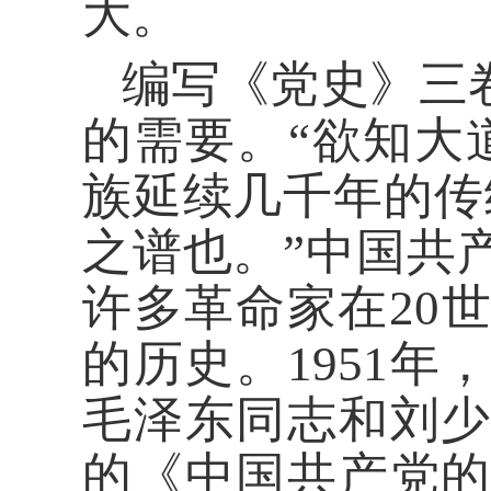
大。
编写《党史》三
的需要。“欲知大
族延续几千年的传
之谱也。”中国共
许多革命家在20
的历史。1951年
毛泽东同志和刘
的《中国共产党