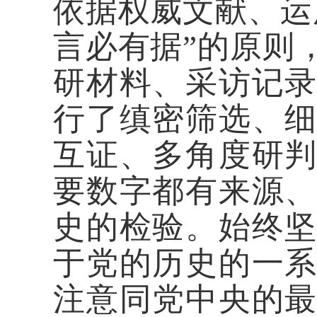
依据权威文献、运
言必有据”的原则
研材料、采访记
行了缜密筛选、
互证、多角度研
要数字都有来源
史的检验。始终
于党的历史的一
注意同党中央的