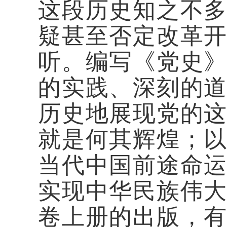
这段历史知之不
疑甚至否定改革
听。编写《党史
的实践、深刻的
历史地展现党的
就是何其辉煌；
当代中国前途命
实现中华民族伟
卷上册的出版，