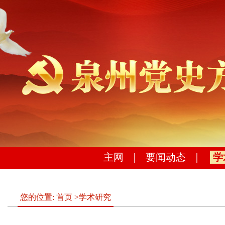
主网
｜
要闻动态
｜
学
您的位置:
首页
>
学术研究