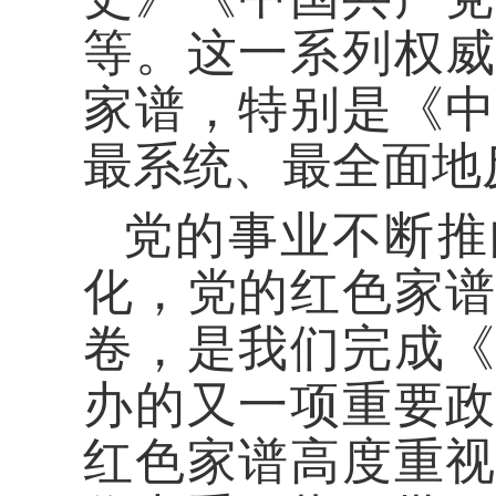
等。这一系列权
家谱，特别是《
最系统、最全面地
党的事业不断推
化，党的红色家
卷，是我们完成
办的又一项重要
红色家谱高度重