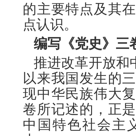
的主要特点及其
点认识。
编写《党史》三
推进改革开放和
以来我国发生的
现中华民族伟大
卷所记述的，正
中国特色社会主