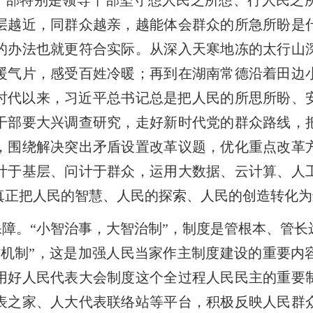
干部特别是领导干部坚守想人民之所想、行人民之
层越近，同群众越亲，越能体会群众的所急所盼是
的办法也就更符合实际。从深入天寒地冻的太行山
暖气片，感受百姓冷暖；再到在湖南常德沿着田边
时代以来，习近平总书记总是把人民的所思所盼、
干部要大兴调查研究，走好新时代党的群众路线，
，围绕解决突出矛盾设置改革议题，优化重点改革
计于基层、问计于群众，运用大数据、云计算、人
真正把人民的智慧、人民的探索、人民的创造转化为
障。“小智治事，大智治制”，制度是管根本、管长
作机制”，这是加强人民当家作主制度建设的重要内
用好人民代表大会制度这个全过程人民民主的重要
表之家、人大代表联络站等平台，积极反映人民群