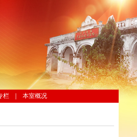
专栏
｜
本室概况